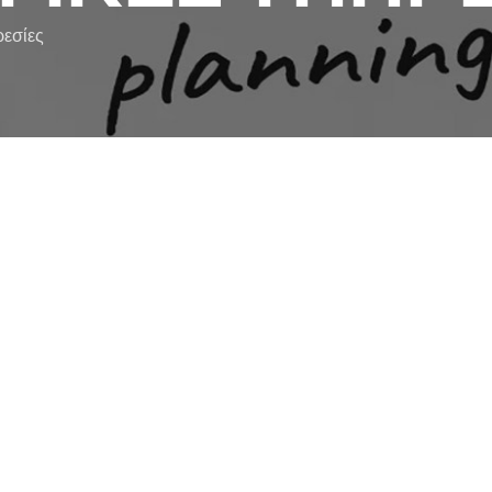
εσίες