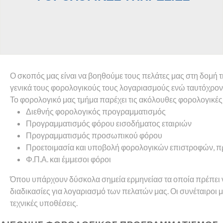
Ο σκοπός μας είναι να βοηθούμε τους πελάτες μας στη δομή τη
γενικά τους φορολογικούς τους λογαριασμούς ενώ ταυτόχρον
Το φορολογικό μας τμήμα παρέχει τις ακόλουθες φορολογικές
Διεθνής φορολογικός προγραμματισμός
Προγραμματισμός φόρου εισοδήματος εταιριών
Προγραμματισμός προσωπικού φόρου
Προετοιμασία και υποβολή φορολογικών επιστροφών, π
Φ.Π.Α. και έμμεσοι φόροι
Όπου υπάρχουν δύσκολα σημεία ερμηνείασ τα οποία πρέπει να
διαδικασίες για λογαριασμό των πελατών μας. Οι συνέταιροι μα
τεχνικές υποθέσεις.